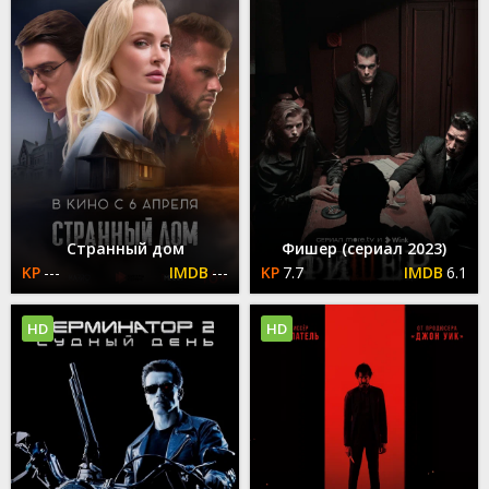
Странный дом
Фишер (сериал 2023)
---
---
7.7
6.1
HD
HD