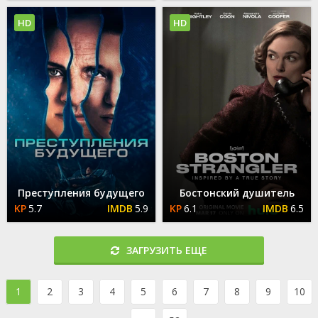
HD
HD
Преступления будущего
Бостонский душитель
5.7
5.9
6.1
6.5
ЗАГРУЗИТЬ ЕЩЕ
1
2
3
4
5
6
7
8
9
10