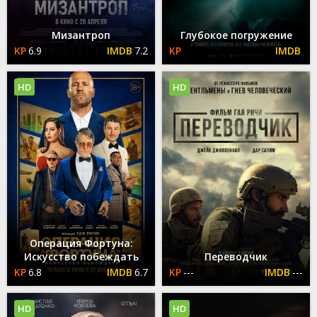
Мизантроп
Глубокое погружение
6.9
7.2
HD
HD
Операция Фортуна:
Искусство побеждать
Переводчик
6.8
6.7
---
---
HD
HD