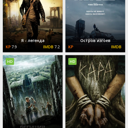
Я - легенда
Остров изгоев
7.9
7.2
HD
HD