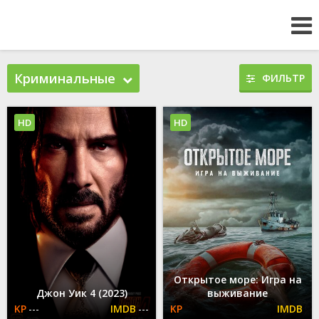
Криминальные
ФИЛЬТР
HD
HD
Открытое море: Игра на
Джон Уик 4 (2023)
выживание
---
---