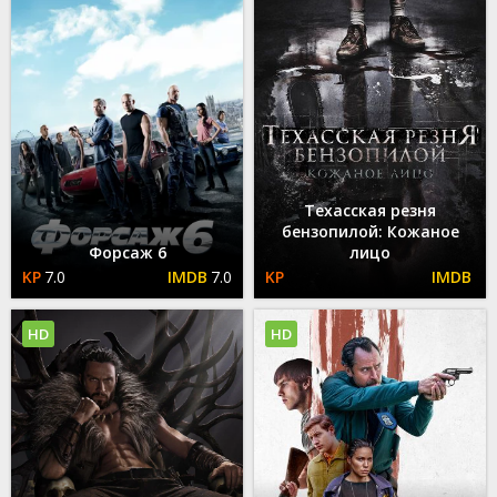
Техасская резня
бензопилой: Кожаное
Форсаж 6
лицо
7.0
7.0
HD
HD