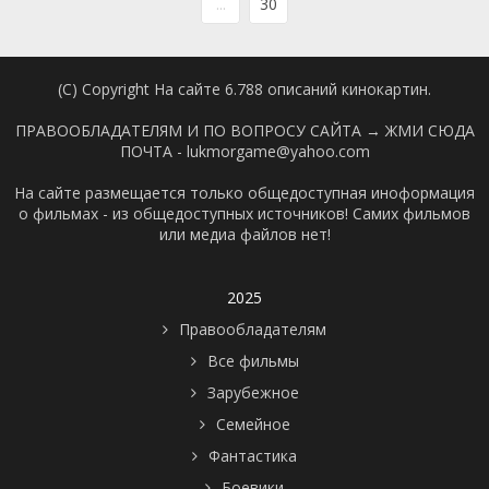
...
30
(C) Copyright На сайте 6.788 описаний кинокартин.
ПРАВООБЛАДАТЕЛЯМ И ПО ВОПРОСУ САЙТА →
ЖМИ СЮДА
ПОЧТА - lukmorgame@yahoo.com
На сайте размещается только общедоступная иноформация
о фильмах - из общедоступных источников! Самих фильмов
или медиа файлов нет!
2025
Правообладателям
Все фильмы
Зарубежное
Семейное
Фантастика
Боевики