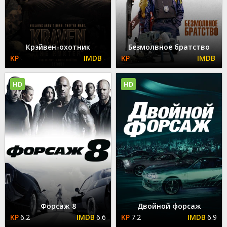
Крэйвен-охотник
Безмолвное братство
-
-
HD
HD
Форсаж 8
Двойной форсаж
6.2
6.6
7.2
6.9