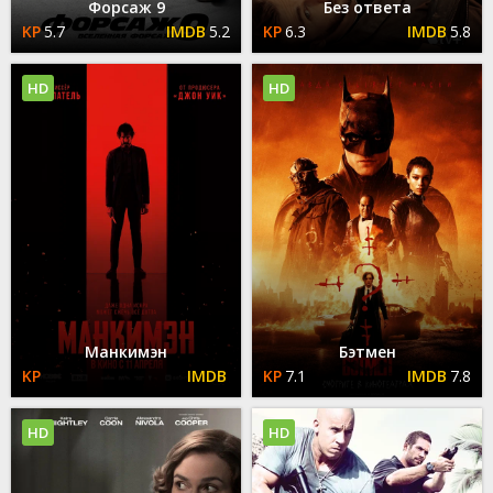
Форсаж 9
Без ответа
5.7
5.2
6.3
5.8
HD
HD
Манкимэн
Бэтмен
7.1
7.8
HD
HD