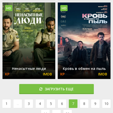
HD
HD
Ненасытные люди
Кровь в обмен на пыль
ЗАГРУЗИТЬ ЕЩЕ
1
...
3
4
5
6
7
8
9
10