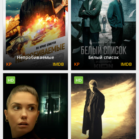
Непробиваемые
Белый список
HD
HD